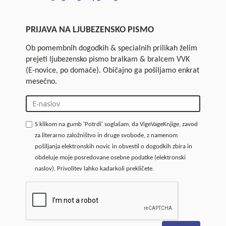
PRIJAVA NA LJUBEZENSKO PISMO
Ob pomembnih dogodkih & specialnih prilikah želim
prejeti ljubezensko pismo bralkam & bralcem VVK
(E-novice, po domače). Običajno ga pošiljamo enkrat
mesečno.
S klikom na gumb 'Potrdi' soglašam, da VigeVageKnjige, zavod
za literarno založništvo in druge svobode, z namenom
pošiljanja elektronskih novic in obvestil o dogodkih zbira in
obdeluje moje posredovane osebne podatke (elektronski
naslov). Privolitev lahko kadarkoli prekličete.