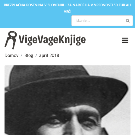
BREZPLAČNA POŠTNINA V SLOVENIJI – ZA NAROČILA V VREDNOSTI 50 EUR ALI
VEČ!
Domov
Blog
april 2018