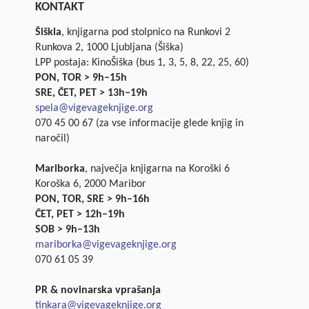
KONTAKT
Šiškla
, knjigarna pod stolpnico na Runkovi 2
Runkova 2, 1000 Ljubljana (Šiška)
LPP postaja: KinoŠiška (bus 1, 3, 5, 8, 22, 25, 60)
PON, TOR > 9h–15h
SRE, ČET, PET > 13h–19h
spela@vigevageknjige.org
070 45 00 67 (za vse informacije glede knjig in
naročil)
Mariborka
, največja knjigarna na Koroški 6
Koroška 6, 2000 Maribor
PON, TOR, SRE > 9h–16h
ČET, PET > 12h–19h
SOB > 9h–13h
mariborka@vigevageknjige.org
070 61 05 39
PR & novinarska vprašanja
tinkara@vigevageknjige.org