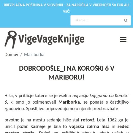
BREZPLAČNA POŠTNINA V SLOVENIJI – ZA NAROČILA V VREDNOSTI 50 EUR ALI
VEČ!
Domov
Mariborka
DOBRODOŠLE_I NA KOROŠKI 6 V
MARIBORU!
Hiša, v pritličje katere se je vselila
največja knjigarna na Koroški
6
, ki smo jo poimenovali
Mariborka
, se ponaša s častitljivo
zgodovino. Spoštljivo pripovedujemo o njenih preobrazbah:
prvotno je na mestu sedanje hiše stal
rotovž
. Leta 1362 ga je
uničil požar. Kasneje je bila to
vojaška zbirna hiša
in
sedež