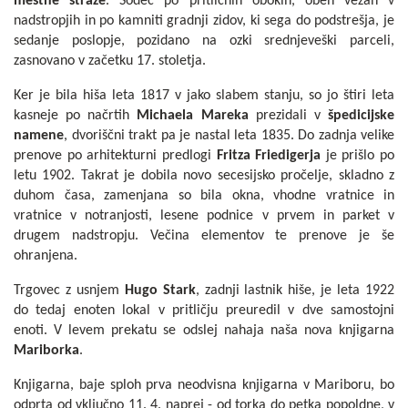
mestne straže
. Sodeč po pritličnih obokih, obeh vežah v
nadstropjih in po kamniti gradnji zidov, ki sega do podstrešja, je
sedanje poslopje, pozidano na ozki srednjeveški parceli,
zasnovano v začetku 17. stoletja.
Ker je bila hiša leta 1817 v jako slabem stanju, so jo štiri leta
kasneje po načrtih
Michaela Mareka
prezidali v
špedicijske
namene
, dvoriščni trakt pa je nastal leta 1835. Do zadnja velike
prenove po arhitekturni predlogi
Fritza Friedigerja
je prišlo po
letu 1902. Takrat je dobila novo secesijsko pročelje, skladno z
duhom časa, zamenjana so bila okna, vhodne vratnice in
vratnice v notranjosti, lesene podnice v prvem in parket v
drugem nadstropju. Večina elementov te prenove je še
ohranjena.
Trgovec z usnjem
Hugo Stark
, zadnji lastnik hiše, je leta 1922
do tedaj enoten lokal v pritličju preuredil v dve samostojni
enoti. V levem prekatu se odslej nahaja naša nova knjigarna
Mariborka
.
Knjigarna, baje sploh prva neodvisna knjigarna v Mariboru, bo
odprta od vključno 11. 4. naprej - od torka do petka popoldne, v