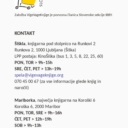
Založba VigeVageKnjige je ponosna članica Slovenske sekcije IBBY.
KONTAKT
Šiškla
, knjigarna pod stolpnico na Runkovi 2
Runkova 2, 1000 Ljubljana (Šiška)
LPP postaja: KinoŠiška (bus 1, 3, 5, 8, 22, 25, 60)
PON, TOR > 9h–15h
SRE, ČET, PET > 13h–19h
spela@vigevageknjige.org
070 45 00 67 (za vse informacije glede knjig in
naročil)
Mariborka
, največja knjigarna na Koroški 6
Koroška 6, 2000 Maribor
PON, TOR, SRE > 9h–16h
ČET, PET > 12h–19h
SOB > 9h–13h