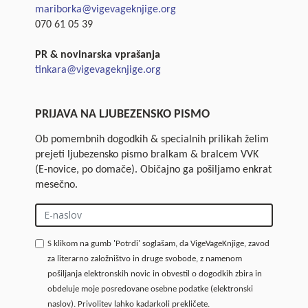
mariborka@vigevageknjige.org
070 61 05 39
PR & novinarska vprašanja
tinkara@vigevageknjige.org
PRIJAVA NA LJUBEZENSKO PISMO
Ob pomembnih dogodkih & specialnih prilikah želim
prejeti ljubezensko pismo bralkam & bralcem VVK
(E-novice, po domače). Običajno ga pošiljamo enkrat
mesečno.
S klikom na gumb 'Potrdi' soglašam, da VigeVageKnjige, zavod
za literarno založništvo in druge svobode, z namenom
pošiljanja elektronskih novic in obvestil o dogodkih zbira in
obdeluje moje posredovane osebne podatke (elektronski
naslov). Privolitev lahko kadarkoli prekličete.