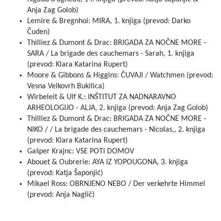
Anja Zag Golob)
Lemire & Bregnhoi: MIRA, 1. knjiga (prevod: Darko
Čuden)
Thilliez & Dumont & Drac: BRIGADA ZA NOČNE MORE -
SARA / La brigade des cauchemars - Sarah, 1. knjiga
(prevod: Klara Katarina Rupert)
Moore & Gibbons & Higgins: ČUVAJI / Watchmen (prevod:
Vesna Velkovrh Bukilica)
Wirbeleit & Ulf K.: INŠTITUT ZA NADNARAVNO
ARHEOLOGIJO - ALJA, 2. knjiga (prevod: Anja Zag Golob)
Thilliez & Dumont & Drac: BRIGADA ZA NOČNE MORE -
NIKO / / La brigade des cauchemars - Nicolas,, 2. knjiga
(prevod: Klara Katarina Rupert)
Gašper Krajnc: VSE POTI DOMOV
Abouet & Oubrerie: AYA IZ YOPOUGONA, 3. knjiga
(prevod: Katja Šaponjić)
Mikael Ross: OBRNJENO NEBO / Der verkehrte Himmel
(prevod: Anja Naglič)