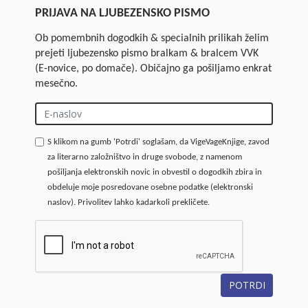
PRIJAVA NA LJUBEZENSKO PISMO
Ob pomembnih dogodkih & specialnih prilikah želim
prejeti ljubezensko pismo bralkam & bralcem VVK
(E-novice, po domače). Običajno ga pošiljamo enkrat
mesečno.
S klikom na gumb 'Potrdi' soglašam, da VigeVageKnjige, zavod
za literarno založništvo in druge svobode, z namenom
pošiljanja elektronskih novic in obvestil o dogodkih zbira in
obdeluje moje posredovane osebne podatke (elektronski
naslov). Privolitev lahko kadarkoli prekličete.
POTRDI