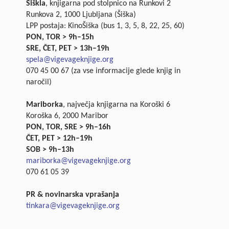
Šiškla
, knjigarna pod stolpnico na Runkovi 2
Runkova 2, 1000 Ljubljana (Šiška)
LPP postaja: KinoŠiška (bus 1, 3, 5, 8, 22, 25, 60)
PON, TOR > 9h–15h
SRE, ČET, PET > 13h–19h
spela@vigevageknjige.org
070 45 00 67 (za vse informacije glede knjig in
naročil)
Mariborka
, največja knjigarna na Koroški 6
Koroška 6, 2000 Maribor
PON, TOR, SRE > 9h–16h
ČET, PET > 12h–19h
SOB > 9h–13h
mariborka@vigevageknjige.org
070 61 05 39
PR & novinarska vprašanja
tinkara@vigevageknjige.org