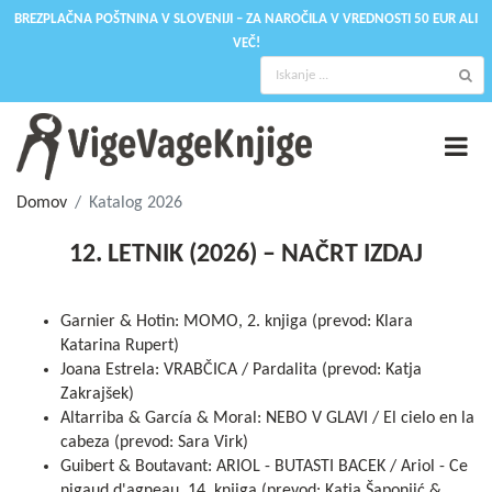
BREZPLAČNA POŠTNINA V SLOVENIJI – ZA NAROČILA V VREDNOSTI 50 EUR ALI
VEČ!
Domov
Katalog 2026
12. LETNIK (2026) – NAČRT IZDAJ
Garnier & Hotin: MOMO, 2. knjiga (prevod: Klara
Katarina Rupert)
Joana Estrela: VRABČICA / Pardalita (prevod: Katja
Zakrajšek)
Altarriba & García & Moral: NEBO V GLAVI / El cielo en la
cabeza (prevod: Sara Virk)
Guibert & Boutavant: ARIOL - BUTASTI BACEK / Ariol - Ce
nigaud d'agneau, 14. knjiga (prevod: Katja Šaponjić &