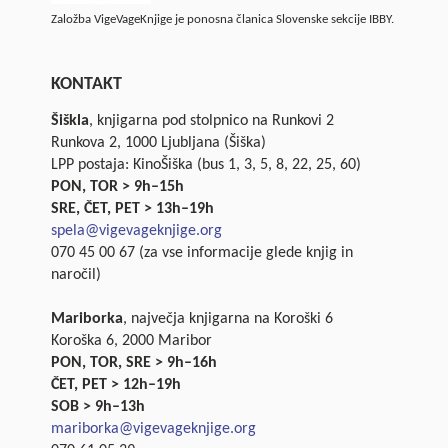
Založba VigeVageKnjige je ponosna članica Slovenske sekcije IBBY.
KONTAKT
Šiškla
, knjigarna pod stolpnico na Runkovi 2
Runkova 2, 1000 Ljubljana (Šiška)
LPP postaja: KinoŠiška (bus 1, 3, 5, 8, 22, 25, 60)
PON, TOR > 9h–15h
SRE, ČET, PET > 13h–19h
spela@vigevageknjige.org
070 45 00 67 (za vse informacije glede knjig in
naročil)
Mariborka
, največja knjigarna na Koroški 6
Koroška 6, 2000 Maribor
PON, TOR, SRE > 9h–16h
ČET, PET > 12h–19h
SOB > 9h–13h
mariborka@vigevageknjige.org