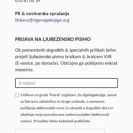
070 61 05 39
PR & novinarska vprašanja
tinkara@vigevageknjige.org
PRIJAVA NA LJUBEZENSKO PISMO
Ob pomembnih dogodkih & specialnih prilikah želim
prejeti ljubezensko pismo bralkam & bralcem VVK
(E-novice, po domače). Običajno ga pošiljamo enkrat
mesečno.
S klikom na gumb 'Potrdi' soglašam, da VigeVageKnjige, zavod
za literarno založništvo in druge svobode, z namenom
pošiljanja elektronskih novic in obvestil o dogodkih zbira in
obdeluje moje posredovane osebne podatke (elektronski
naslov). Privolitev lahko kadarkoli prekličete.