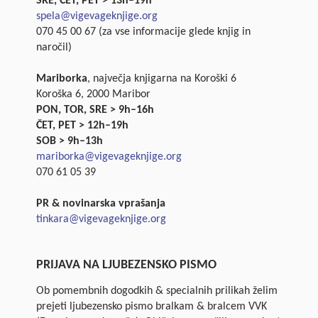
SRE, ČET, PET > 13h–19h
spela@vigevageknjige.org
070 45 00 67 (za vse informacije glede knjig in
naročil)
Mariborka
, največja knjigarna na Koroški 6
Koroška 6, 2000 Maribor
PON, TOR, SRE > 9h–16h
ČET, PET > 12h–19h
SOB > 9h–13h
mariborka@vigevageknjige.org
070 61 05 39
PR & novinarska vprašanja
tinkara@vigevageknjige.org
PRIJAVA NA LJUBEZENSKO PISMO
Ob pomembnih dogodkih & specialnih prilikah želim
prejeti ljubezensko pismo bralkam & bralcem VVK