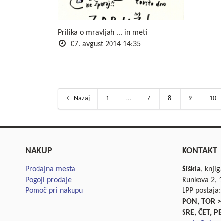
Prilika o mravljah ... in meti
07. avgust 2014 14:35
← Nazaj
1
…
7
8
9
10
NAKUP
KONTAKT
Prodajna mesta
Šiškla
, knji
Pogoji prodaje
Runkova 2, 1
Pomoč pri nakupu
LPP postaja:
PON, TOR >
SRE, ČET, P