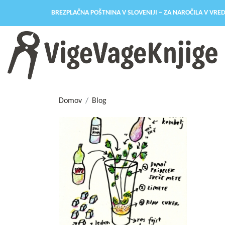
BREZPLAČNA POŠTNINA V SLOVENIJI – ZA NAROČILA V VRED
Domov
Blog