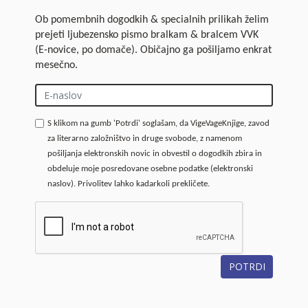
Ob pomembnih dogodkih & specialnih prilikah želim
prejeti ljubezensko pismo bralkam & bralcem VVK
(E-novice, po domače). Običajno ga pošiljamo enkrat
mesečno.
S klikom na gumb 'Potrdi' soglašam, da VigeVageKnjige, zavod
za literarno založništvo in druge svobode, z namenom
pošiljanja elektronskih novic in obvestil o dogodkih zbira in
obdeluje moje posredovane osebne podatke (elektronski
naslov). Privolitev lahko kadarkoli prekličete.
POTRDI