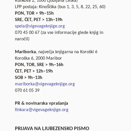
Runkova 2, 1000 Ljubljana (Šiška)
LPP postaja: KinoŠiška (bus 1, 3, 5, 8, 22, 25, 60)
PON, TOR > 9h–15h
SRE, ČET, PET > 13h–19h
spela@vigevageknjige.org
070 45 00 67 (za vse informacije glede knjig in
naročil)
Mariborka
, največja knjigarna na Koroški 6
Koroška 6, 2000 Maribor
PON, TOR, SRE > 9h–16h
ČET, PET > 12h–19h
SOB > 9h–13h
mariborka@vigevageknjige.org
070 61 05 39
PR & novinarska vprašanja
tinkara@vigevageknjige.org
PRIJAVA NA LJUBEZENSKO PISMO