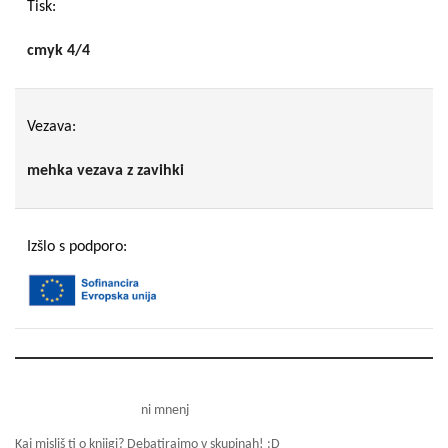
Tisk:
cmyk 4/4
Vezava:
mehka vezava z zavihki
Izšlo s podporo:
ni mnenj
Kaj misliš ti o knjigi? Debatirajmo v skupinah! :D