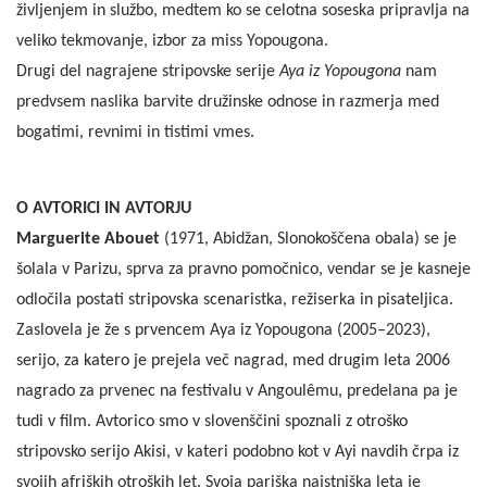
življenjem in službo, medtem ko se celotna soseska pripravlja na
veliko tekmovanje, izbor za miss Yopougona.
Drugi del nagrajene stripovske serije
Aya iz Yopougona
nam
predvsem naslika barvite družinske odnose in razmerja med
bogatimi, revnimi in tistimi vmes.
O AVTORICI IN AVTORJU
Marguerite Abouet
(1971, Abidžan, Slonokoščena obala) se je
šolala v Parizu, sprva za pravno pomočnico, vendar se je kasneje
odločila postati stripovska scenaristka, režiserka in pisateljica.
Zaslovela je že s prvencem Aya iz Yopougona (2005–2023),
serijo, za katero je prejela več nagrad, med drugim leta 2006
nagrado za prvenec na festivalu v Angoulêmu, predelana pa je
tudi v film. Avtorico smo v slovenščini spoznali z otroško
stripovsko serijo Akisi, v kateri podobno kot v Ayi navdih črpa iz
svojih afriških otroških let. Svoja pariška najstniška leta je