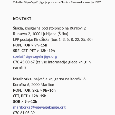
Založba VigeVageKnjige je ponosna članica Slovenske sekcije IBBY.
KONTAKT
Šiškla
, knjigarna pod stolpnico na Runkovi 2
Runkova 2, 1000 Ljubljana (Šiška)
LPP postaja: KinoŠiška (bus 1, 3, 5, 8, 22, 25, 60)
PON, TOR > 9h–15h
SRE, ČET, PET > 13h–19h
spela@vigevageknjige.org
070 45 00 67 (za vse informacije glede knjig in
naročil)
Mariborka
, največja knjigarna na Koroški 6
Koroška 6, 2000 Maribor
PON, TOR, SRE > 9h–16h
ČET, PET > 12h–19h
SOB > 9h–13h
mariborka@vigevageknjige.org
070 61 05 39