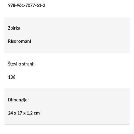
978-961-7077-61-2
Zbirka:
Risoromani
Število strani:
136
Dimenzije:
24 x 17 x 1,2 cm