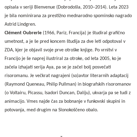
opisala v seriji Bienvenue (Dobrodošla, 2010–2014). Leta 2023
je bila nominirana za prestižno mednarodno spominsko nagrado
Astrid Lindgren.
Clément Oubrerie
(1966, Pariz, Francija) je študiral grafično
umetnost, a je še pred koncem študija za dve leti odpotoval v
ZDA, kjer je objavil svoje prve otroške knjige. Po vrnitvi v
Francijo je še naprej ilustriral za otroke, od leta 2005, ko je
začela izhajati serija Aya, pa se je začel bolj posvečati
risoromanu. Je večkrat nagrajeni (so)avtor literarnih adaptacij
(Raymond Queneau, Philip Pullman) in biografskih risoromanov
(o Voltairu, Picassu, Isadori Duncan, Dalíju), ukvarja pa se tudi z
animacijo. Vmes najde čas za bobnanje v funkovski skupini in
potovanja, med drugim na Slonokoščeno obalo.