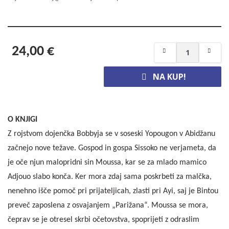
24,00 €
NA KUP!
O KNJIGI
Z rojstvom dojenčka Bobbyja se v soseski Yopougon v Abidžanu
začnejo nove težave. Gospod in gospa Sissoko ne verjameta, da
je oče njun malopridni sin Moussa, kar se za mlado mamico
Adjouo slabo konča. Ker mora zdaj sama poskrbeti za malčka,
nenehno išče pomoč pri prijateljicah, zlasti pri Ayi, saj je Bintou
preveč zaposlena z osvajanjem „Parižana“. Moussa se mora,
čeprav se je otresel skrbi očetovstva, spoprijeti z odraslim