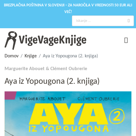
BREZPLAČNA POŠTNINA V SLOVENIJI – ZA NAROČILA V VREDNOSTI 50 EUR ALI
VEČ!
Domov
Knjige
Aya iz Yopougona (2. knjiga)
Marguerite Abouet & Clément Oubrerie
Aya iz Yopougona (2. knjiga)