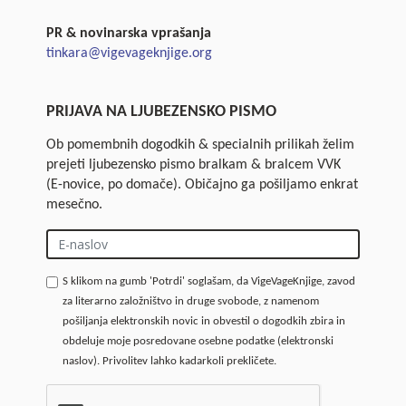
PR & novinarska vprašanja
tinkara@vigevageknjige.org
PRIJAVA NA LJUBEZENSKO PISMO
Ob pomembnih dogodkih & specialnih prilikah želim
prejeti ljubezensko pismo bralkam & bralcem VVK
(E-novice, po domače). Običajno ga pošiljamo enkrat
mesečno.
S klikom na gumb 'Potrdi' soglašam, da VigeVageKnjige, zavod
za literarno založništvo in druge svobode, z namenom
pošiljanja elektronskih novic in obvestil o dogodkih zbira in
obdeluje moje posredovane osebne podatke (elektronski
naslov). Privolitev lahko kadarkoli prekličete.