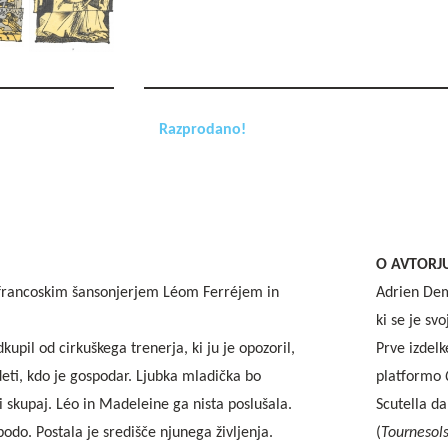
Razprodano!
O AVTORJ
 francoskim šansonjerjem Léom Ferréjem in
Adrien Demo
ki se je sv
upil od cirkuškega trenerja, ki ju je opozoril,
Prve izdelk
deti, kdo je gospodar. Ljubka mladička bo
platformo
 skupaj. Léo in Madeleine ga nista poslušala.
Scutella da
odo. Postala je središče njunega življenja.
(
Tournesol