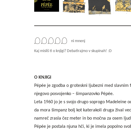
ni mnenj
Kaj misliš ti o knjigi? Debatirajmo v skupinah! :D
O KNJIGI
Pépée je zgodba o groteskni ljubezni med slavnim
njegovo posvojenko − šimpanzovko Pépée.
Leta 1960 jo je s svojo drugo soprogo Madeleine odk
da mora šimpanz bolj kot katerakoli druga žival ve
namreč zrasla čez meter in bo močna za osem ljudi
Pépée je postala njuna hči, ki je imela popolno svob