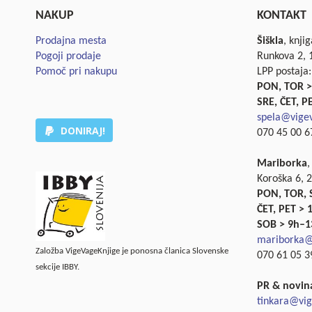
NAKUP
KONTAKT
Prodajna mesta
Šiškla
, knji
Pogoji prodaje
Runkova 2, 1
Pomoč pri nakupu
LPP postaja:
PON, TOR >
SRE, ČET, P
spela@vigev
DONIRAJ!
070 45 00 67
Mariborka
,
Koroška 6, 
PON, TOR, 
ČET, PET >
SOB > 9h–1
mariborka@
Založba VigeVageKnjige je ponosna članica Slovenske
070 61 05 3
sekcije IBBY.
PR & novin
tinkara@vig