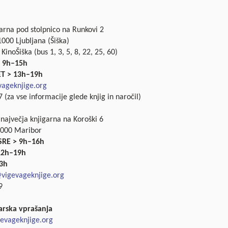
garna pod stolpnico na Runkovi 2
000 Ljubljana (Šiška)
 KinoŠiška (bus 1, 3, 5, 8, 22, 25, 60)
 9h–15h
ET > 13h–19h
ageknjige.org
 (za vse informacije glede knjig in naročil)
 največja knjigarna na Koroški 6
2000 Maribor
SRE > 9h–16h
 12h–19h
3h
vigevageknjige.org
9
arska vprašanja
evageknjige.org