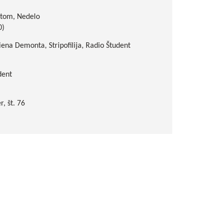
ntom, Nedelo
0)
ena Demonta, Stripofilija, Radio Študent
dent
r, št. 76