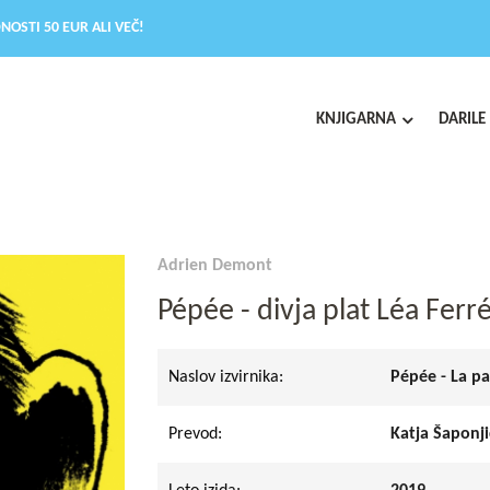
NOSTI 50 EUR ALI VEČ!
KNJIGARNA
DARILE
Adrien Demont
Pépée - divja plat Léa Ferr
Naslov izvirnika:
Pépée - La pa
Prevod:
Katja Šaponji