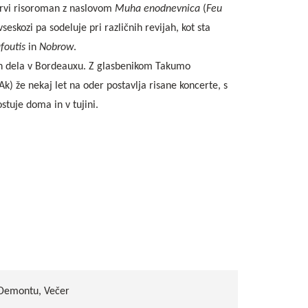
 prvi risoroman z naslovom
Muha enodnevnica
(
Feu
 vseskozi pa sodeluje pri različnih revijah, kot sta
foutis
in
Nobrow
.
 in dela v Bordeauxu. Z glasbenikom Takumo
k) že nekaj let na oder postavlja risane koncerte, s
stuje doma in v tujini.
 Demontu, Večer