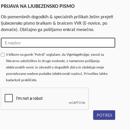
PRIJAVA NA LJUBEZENSKO PISMO
Ob pomembnih dogodkih & specialnih prilikah želim prejeti
ljubezensko pismo bralkam & bralcem VVK (E-novice, po
domače). Običajno ga pošiljamo enkrat mesečno.
S klikom na gumb 'Potrdi' soglašam, da VigeVageKnjige, zavod za
literarno založništvo in druge svobode, z namenom pošiljanja
elektronskih novic in obvestil o dogodkih zbira in obdeluje moje
posredovane osebne podatke (elektronski naslov). Privolitev lahko
kadarkoli prekličete.
POTRDI