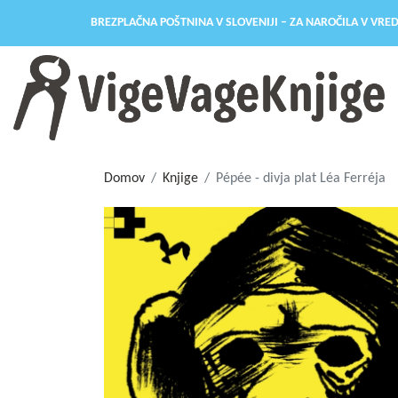
BREZPLAČNA POŠTNINA V SLOVENIJI – ZA NAROČILA V VRED
Domov
Knjige
Pépée - divja plat Léa Ferréja