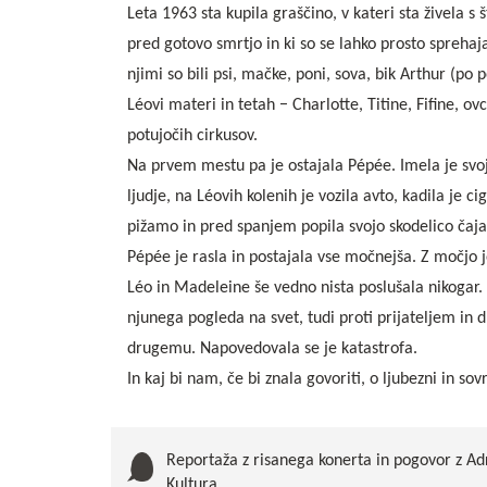
Leta 1963 sta kupila graščino, v kateri sta živela s š
pred gotovo smrtjo in ki so se lahko prosto sprehaj
njimi so bili psi, mačke, poni, sova, bik Arthur (
Léovi materi in tetah − Charlotte, Titine, Fifine, ov
potujočih cirkusov.
Na prvem mestu pa je ostajala Pépée. Imela je svojo
ljudje, na Léovih kolenih je vozila avto, kadila je ci
pižamo in pred spanjem popila svojo skodelico čaja
Pépée je rasla in postajala vse močnejša. Z močjo j
Léo in Madeleine še vedno nista poslušala nikogar. O
njunega pogleda na svet, tudi proti prijateljem in d
drugemu. Napovedovala se je katastrofa.
In kaj bi nam, če bi znala govoriti, o ljubezni in 
Reportaža z risanega konerta in pogovor z 
Kultura