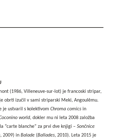
U
nt (1986, Villeneuve-sur-lot) je francoski stripar,
oje obrti izučil v sami striparski Meki, Angoulêmu.
e je ustvaril s kolektivom
Chroma comics
in
Coconino world
, dokler mu ni leta 2008 založba
la “carte blanche” za prvi dve knjigi –
Sončnice
s
, 2009) in
Balade
(
Ballades
, 2010). Leta 2015 je