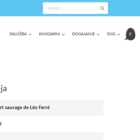
ZALOŽBA
KNJIGARNI
DOGAJANJE
ENG
0
éja
rt sauvage de Léo Ferré
ć