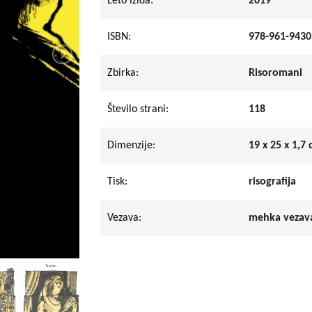
Leto izida:
2019
ISBN:
978-961-9430
Zbirka:
Risoromani
Število strani:
118
Dimenzije:
19 x 25 x 1,7
Tisk:
risografija
Vezava:
mehka vezava