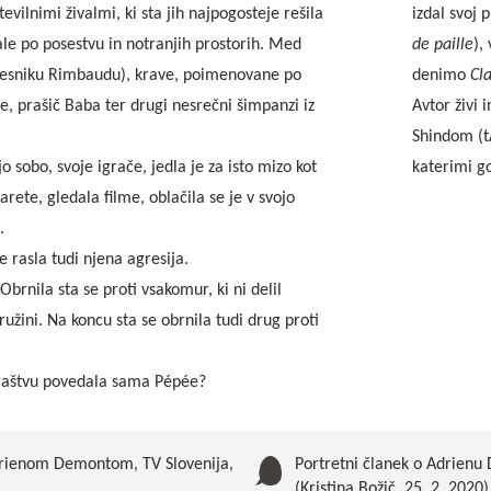
tevilnimi živalmi, ki sta jih najpogosteje rešila
izdal svoj
ale po posestvu in notranjih prostorih. Med
de paille
),
po pesniku Rimbaudu), krave, poimenovane po
denimo
Cla
ce, prašič Baba ter drugi nesrečni šimpanzi iz
Avtor živi
Shindom (tA
 sobo, svoje igrače, jedla je za isto mizo kot
katerimi go
garete, gledala filme, oblačila se je v svojo
.
e rasla tudi njena agresija.
brnila sta se proti vsakomur, ki ni delil
ružini. Na koncu sta se obrnila tudi drug proti
sovraštvu povedala sama Pépée?
Adrienom Demontom, TV Slovenija,
Portretni članek o Adrienu
(Kristina Božič, 25. 2. 2020)