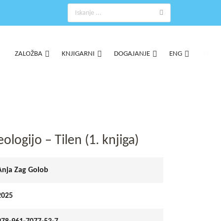
ZALOŽBA
KNJIGARNI
DOGAJANJE
ENG
0
logijo – Tilen (1. knjiga)
Anja Zag Golob
2025