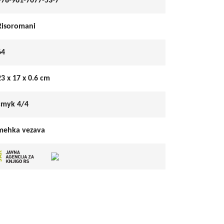
978-961-7077-53-7
Risoromani
64
23 x 17 x 0.6 cm
cmyk 4/4
mehka vezava