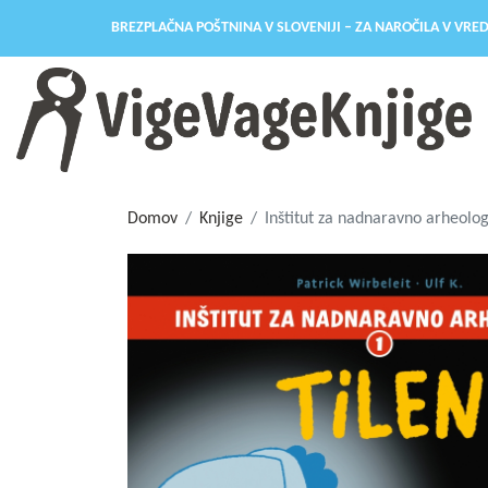
BREZPLAČNA POŠTNINA V SLOVENIJI – ZA NAROČILA V VRED
Domov
Knjige
Inštitut za nadnaravno arheologi