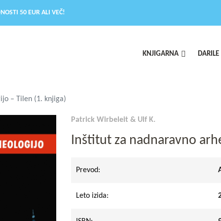
NOSTI 50 EUR ALI VEČ!
KNJIGARNA
DARILE
jo – Tilen (1. knjiga)
Patrick Wirbeleit & Ulf K.
Inštitut za nadnaravno arheo
Prevod:
Leto izida: