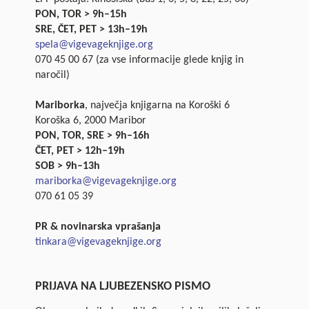
PON, TOR > 9h–15h
SRE, ČET, PET > 13h–19h
spela@vigevageknjige.org
070 45 00 67 (za vse informacije glede knjig in
naročil)
Mariborka
, največja knjigarna na Koroški 6
Koroška 6, 2000 Maribor
PON, TOR, SRE > 9h–16h
ČET, PET > 12h–19h
SOB > 9h–13h
mariborka@vigevageknjige.org
070 61 05 39
PR & novinarska vprašanja
tinkara@vigevageknjige.org
PRIJAVA NA LJUBEZENSKO PISMO