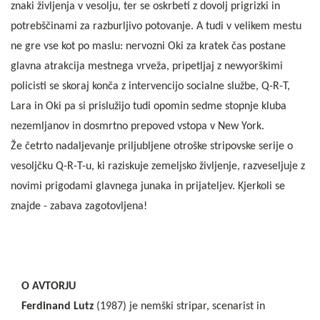
znaki življenja v vesolju, ter se oskrbeti z dovolj prigrizki in
potrebščinami za razburljivo potovanje. A tudi v velikem mestu
ne gre vse kot po maslu: nervozni Oki za kratek čas postane
glavna atrakcija mestnega vrveža, pripetljaj z newyorškimi
policisti se skoraj konča z intervencijo socialne službe, Q-R-T,
Lara in Oki pa si prislužijo tudi opomin sedme stopnje kluba
nezemljanov in dosmrtno prepoved vstopa v New York.
Že četrto nadaljevanje priljubljene otroške stripovske serije o
vesoljčku Q-R-T-u, ki raziskuje zemeljsko življenje, razveseljuje z
novimi prigodami glavnega junaka in prijateljev. Kjerkoli se
znajde - zabava zagotovljena!
O AVTORJU
Ferdinand Lutz
(1987) je nemški stripar, scenarist in