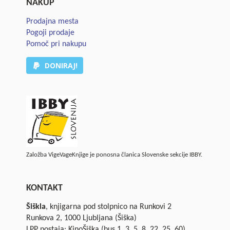
NAKUP
Prodajna mesta
Pogoji prodaje
Pomoč pri nakupu
DONIRAJ!
Založba VigeVageKnjige je ponosna članica Slovenske sekcije IBBY.
KONTAKT
Šiškla
, knjigarna pod stolpnico na Runkovi 2
Runkova 2, 1000 Ljubljana (Šiška)
LPP postaja: KinoŠiška (bus 1, 3, 5, 8, 22, 25, 60)