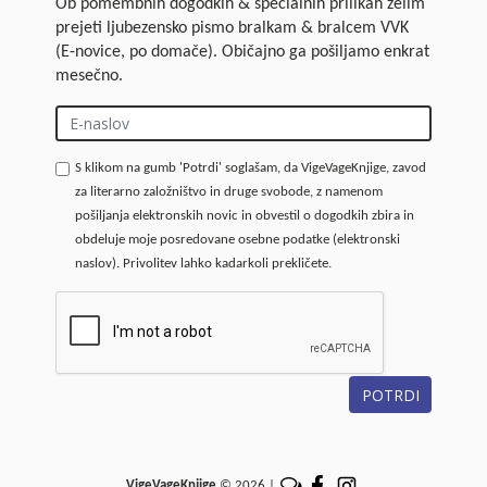
Ob pomembnih dogodkih & specialnih prilikah želim
prejeti ljubezensko pismo bralkam & bralcem VVK
(E-novice, po domače). Običajno ga pošiljamo enkrat
mesečno.
S klikom na gumb 'Potrdi' soglašam, da VigeVageKnjige, zavod
za literarno založništvo in druge svobode, z namenom
pošiljanja elektronskih novic in obvestil o dogodkih zbira in
obdeluje moje posredovane osebne podatke (elektronski
naslov). Privolitev lahko kadarkoli prekličete.
POTRDI
VigeVageKnjige
© 2026 |