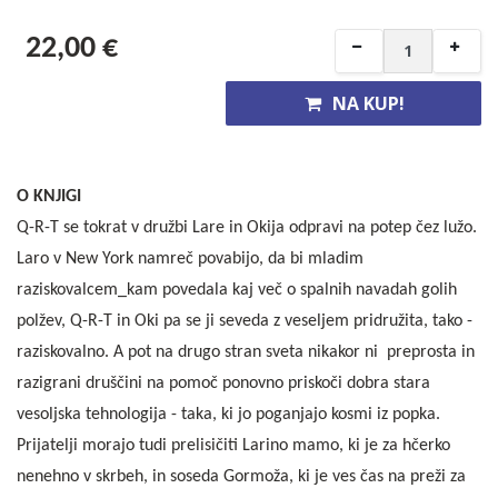
22,00 €
NA KUP!
O KNJIGI
Q-R-T se tokrat v družbi Lare in Okija odpravi na potep čez lužo.
Laro v New York namreč povabijo, da bi mladim
raziskovalcem_kam povedala kaj več o spalnih navadah golih
polžev, Q-R-T in Oki pa se ji seveda z veseljem pridružita, tako -
raziskovalno. A pot na drugo stran sveta nikakor ni preprosta in
razigrani druščini na pomoč ponovno priskoči dobra stara
vesoljska tehnologija - taka, ki jo poganjajo kosmi iz popka.
Prijatelji morajo tudi prelisičiti Larino mamo, ki je za hčerko
nenehno v skrbeh, in soseda Gormoža, ki je ves čas na preži za