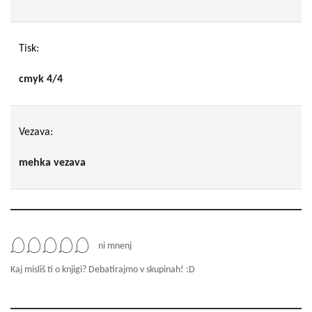
Tisk:
cmyk 4/4
Vezava:
mehka vezava
ni mnenj
Kaj misliš ti o knjigi? Debatirajmo v skupinah! :D