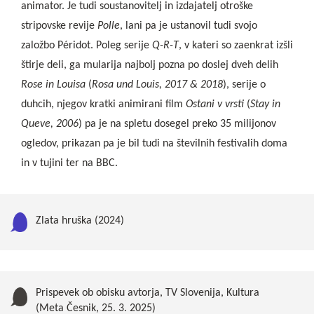
animator. Je tudi soustanovitelj in izdajatelj otroške
stripovske revije
Polle
, lani pa je ustanovil tudi svojo
založbo Péridot. Poleg serije
Q-R-T
, v kateri so zaenkrat izšli
štirje deli, ga mularija najbolj pozna po doslej dveh delih
Rose in Louisa
(
Rosa und Louis, 2017 & 2018
), serije o
duhcih, njegov kratki animirani film
Ostani v vrsti
(
Stay in
Queve, 2006
) pa je na spletu dosegel preko 35 milijonov
ogledov, prikazan pa je bil tudi na številnih festivalih doma
in v tujini ter na BBC.
Zlata hruška (2024)
Prispevek ob obisku avtorja, TV Slovenija, Kultura
(Meta Česnik, 25. 3. 2025)