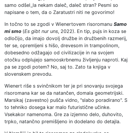
samo odšel_la nekam daleč, daleč stran? Pesmi so
napisane o tem, da o Zaratustri niti ne govorimo!
In točno to se zgodi v Wienertovem risoromanu
Samo
mi smo
(
Es gibt nur uns
, 2022). En tip, pujs in koza se
odločijo, da imajo dovolj družbe in družbenih razmerij,
ter se, opremljeni s hišo, drevesom in trampolinom,
dobesedno odžagajo od civilizacije in na svojem
otočku odplujejo samooskrbnemu življenju naproti. Kaj
pa se zgodi potem? No, saj to. Zato ta knjiga v
slovenskem prevodu.
Wienert riše s svinčnikom ter je pri snovanju svojega
risoromana kar se da natančen, domala geometrijski.
Marsikaj (zavestno) pušča vidno, "slabo poradirano". S
to tehniko dosega kar malo futuristične učinke.
Vsekakor namenoma. Gre za izjemno delo, duhovito,
trpko, natančno premišljeno in dodelano do detajla.