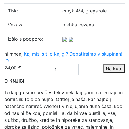
Tisk:
cmyk 4/4, greyscale
Vezava:
mehka vezava
Izšlo s podporo:
ni mnenj
Kaj misliš ti o knjigi? Debatirajmo v skupinah!
:D
24,00 €
Na kup!
O KNJIGI
To
knjigo smo prvič videli v neki knjigarni na Dunaju in
pomislili: tole pa nujno. Odtlej je naša, kar najbolj
natančno namreč Wienert v njej ujame duha časa: kdo
od nas ni že kdaj pomislil_a, da bi vse pustil_a, vse,
službo, družbo, kredite in hipoteke za stanovanje,
obroke za lizing, položnice za vrtec, najemnine, in