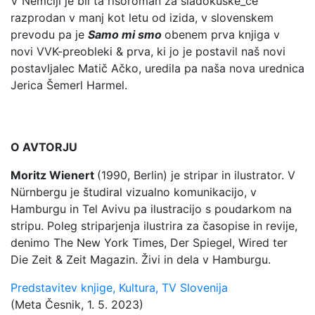
V Nemčiji je bil ta risoroman za sladokuske_ce
razprodan v manj kot letu od izida, v slovenskem
prevodu pa je
Samo mi smo
obenem prva knjiga v
novi VVK-preobleki & prva, ki jo je postavil naš novi
postavljalec Matič Ačko, uredila pa naša nova urednica
Jerica Šemerl Harmel.
O AVTORJU
Moritz Wienert
(1990, Berlin) je stripar in ilustrator. V
Nürnbergu je študiral vizualno komunikacijo, v
Hamburgu in Tel Avivu pa ilustracijo s poudarkom na
stripu. Poleg striparjenja ilustrira za časopise in revije,
denimo The New York Times, Der Spiegel, Wired ter
Die Zeit & Zeit Magazin. Živi in dela v Hamburgu.
Predstavitev knjige, Kultura, TV Slovenija
(Meta Česnik, 1. 5. 2023)