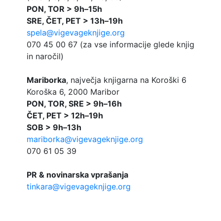
PON, TOR > 9h–15h
SRE, ČET, PET > 13h–19h
spela@vigevageknjige.org
070 45 00 67 (za vse informacije glede knjig
in naročil)
Mariborka
, največja knjigarna na Koroški 6
Koroška 6, 2000 Maribor
PON, TOR, SRE > 9h–16h
ČET, PET > 12h–19h
SOB > 9h–13h
mariborka@vigevageknjige.org
070 61 05 39
PR & novinarska vprašanja
tinkara@vigevageknjige.org