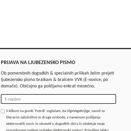
PRIJAVA NA LJUBEZENSKO PISMO
Ob pomembnih dogodkih & specialnih prilikah želim prejeti
ljubezensko pismo bralkam & bralcem VVK (E-novice, po
domače). Običajno ga pošiljamo enkrat mesečno.
S klikom na gumb 'Potrdi' soglašam, da VigeVageKnjige, zavod za
literarno založništvo in druge svobode, z namenom pošiljanja
elektronskih novic in obvestil o dogodkih zbira in obdeluje moje
posredovane osebne podatke (elektronski naslov). Privolitev lahko