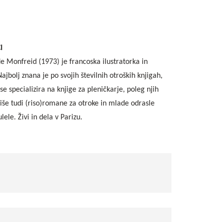
I
e Monfreid (1973) je francoska ilustratorka in
Najbolj znana je po svojih številnih otroških knjigah,
se specializira na knjige za pleničkarje, poleg njih
piše tudi (riso)romane za otroke in mlade odrasle
lele. Živi in dela v Parizu.