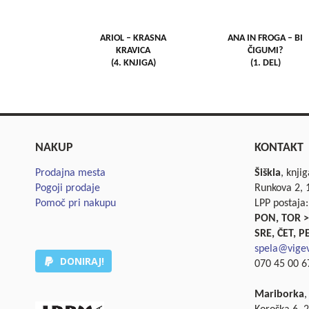
ARIOL – KRASNA
ANA IN FROGA – BI
KRAVICA
ČIGUMI?
(4. KNJIGA)
(1. DEL)
NAKUP
KONTAKT
Prodajna mesta
Šiškla
, knji
Pogoji prodaje
Runkova 2, 1
Pomoč pri nakupu
LPP postaja:
PON, TOR >
SRE, ČET, P
spela@vigev
DONIRAJ!
070 45 00 67
Mariborka
,