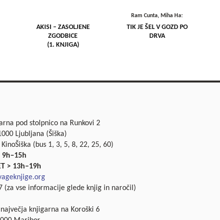
Ram Cunta, Miha Ha:
AKISI – ZASOLJENE
TIK JE ŠEL V GOZD PO
ZGODBICE
DRVA
(1. KNJIGA)
garna pod stolpnico na Runkovi 2
000 Ljubljana (Šiška)
 KinoŠiška (bus 1, 3, 5, 8, 22, 25, 60)
 9h–15h
ET > 13h–19h
ageknjige.org
 (za vse informacije glede knjig in naročil)
 največja knjigarna na Koroški 6