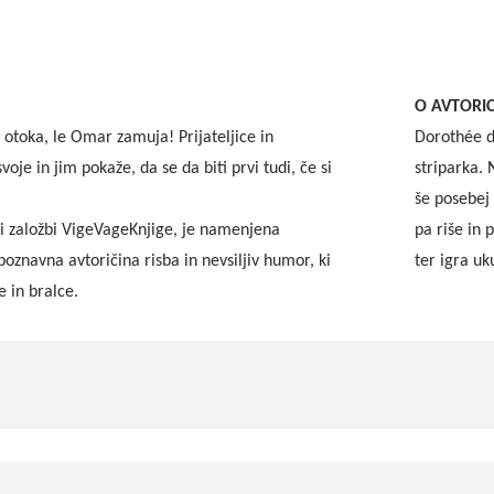
O AVTORIC
 otoka, le Omar zamuja! Prijateljice in
Dorothée d
oje in jim pokaže, da se da biti prvi tudi, če si
striparka. 
še posebej 
pri založbi VigeVageKnjige, je namenjena
pa riše in 
epoznavna avtoričina risba in nevsiljiv humor, ki
ter igra uku
e in bralce.