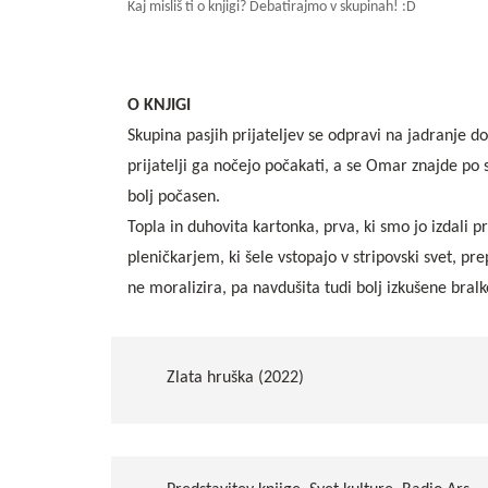
Kaj misliš ti o knjigi? Debatirajmo v skupinah! :D
O KNJIGI
Skupina pasjih prijateljev se odpravi na jadranje do
prijatelji ga nočejo počakati, a se Omar znajde po sv
bolj počasen.
Topla in duhovita kartonka, prva, ki smo jo izdali 
pleničkarjem, ki šele vstopajo v stripovski svet, pr
ne moralizira, pa navdušita tudi bolj izkušene bralk
Zlata hruška (2022)