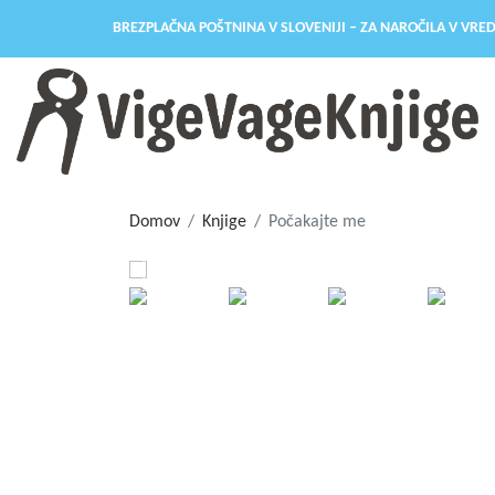
BREZPLAČNA POŠTNINA V SLOVENIJI – ZA NAROČILA V VRED
Domov
Knjige
Počakajte me