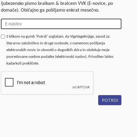
ljubezensko pismo bralkam & bralcem VVK (E-novice, po
domače). Običajno ga pošiljamo enkrat mesečno.
S klikom na gumb 'Potrdi' soglašam, da VigeVageKnjige, zavod za
literarno založništvo in druge svobode, z namenom pošiljanja
elektronskih novic in obvestil o dogodkih zbira in obdeluje moje
posredovane osebne podatke (elektronski naslov). Privolitev lahko
kadarkoli prekličete.
POTRDI