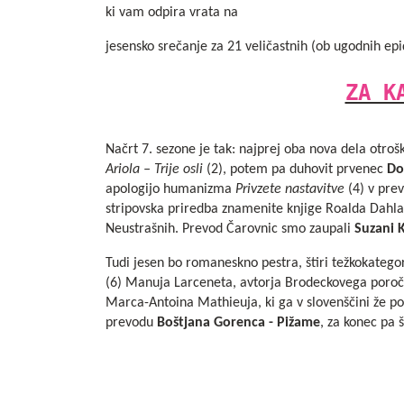
ki vam odpira vrata na
jesensko srečanje za
21 veličastnih
(ob ugodnih epid
ZA K
Načrt 7. sezone je tak: najprej oba nova dela otrošk
Ariola – Trije osli
(2), potem pa duhovit prvenec
Do
apologijo humanizma
Privzete
nastavitve
(4) v pre
stripovska priredba znamenite knjige Roalda Dahla,
Neustrašnih
. Prevod Čarovnic smo zaupali
Suzani 
Tudi jesen bo romaneskno pestra, štiri težkokategor
(6) Manuja Larceneta, avtorja
Brodeckovega poroč
Marca-Antoina Mathieuja, ki ga v slovenščini že 
prevodu
Boštjana Gorenca - Pižame
, za konec pa 