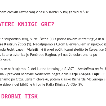
emioloških razmerah) v naši pisarnici & knjigarnici v Šiški.
ATERE KNJIGE GRE?
ih stripovskih serij,
5. del Škatle
(1) s podnaslovom
Matemagija
in
8.
re Kaštrun
Žabci
(3). Nadaljujemo z Ugom Bienvenujem in njegovo 
vodu
Jedrt Lapuh Maležič
, ki ji pred počitnicami sledijo še
Čarovnice
(
 katere avtorica je Pénélope Bagieu, pri nas že dobro znana po
Koncut
.
nike načrtujemo: 2. del kultne tetralogije
BLAST – Apokalipsa po Sv. 
ila
v prevodu nedavne Nodierove nagrajenke
Katje Chapeau-njić
,
3''
poznamo po
Ottu, uzrtem človeku
, potem klasiko Richarda McGuireja
T
še sklepni del biblične trilogije Ralfa Königa
Antitip
(9).
DROBNI TISK