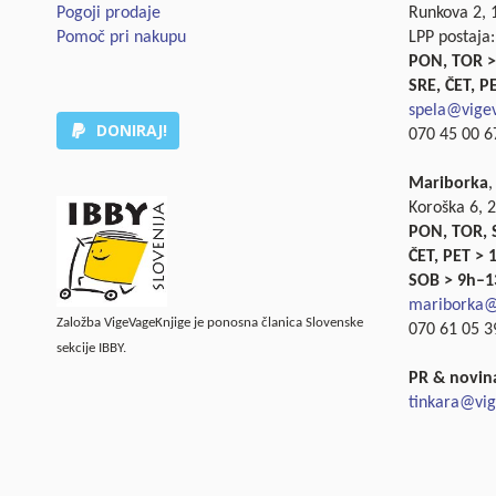
Pogoji prodaje
Runkova 2, 1
Pomoč pri nakupu
LPP postaja:
PON, TOR >
SRE, ČET, P
spela@vigev
DONIRAJ!
070 45 00 67
Mariborka
,
Koroška 6, 
PON, TOR, 
ČET, PET >
SOB > 9h–1
mariborka@
Založba VigeVageKnjige je ponosna članica Slovenske
070 61 05 3
sekcije IBBY.
PR & novin
tinkara@vig