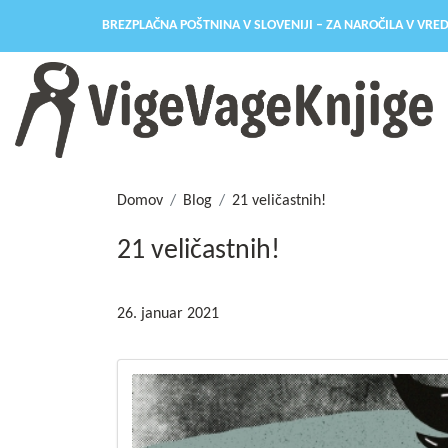
BREZPLAČNA POŠTNINA V SLOVENIJI – ZA NAROČILA V VRED
Domov
Blog
21 veličastnih!
21 veličastnih!
26. januar 2021