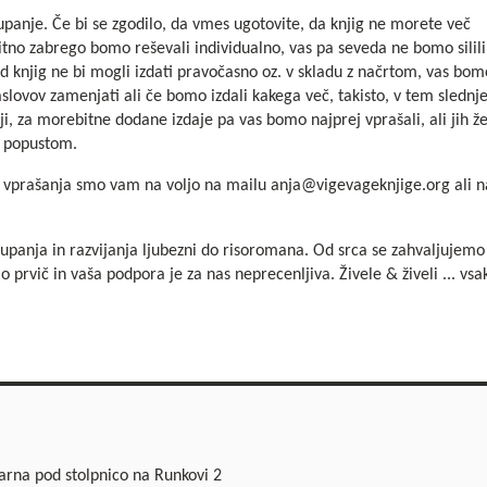
aupanje. Če bi se zgodilo, da vmes ugotovite, da knjig ne morete več
itno zabrego bomo reševali individualno, vas pa seveda ne bomo silili
 knjig ne bi mogli izdati pravočasno oz. v skladu z načrtom, vas bom
aslovov zamenjati ali če bomo izdali kakega več, takisto, v tem sledn
i, za morebitne dodane izdaje pa vas bomo najprej vprašali, ali jih že
m popustom.
na vprašanja smo vam na voljo na mailu
anja@vigevageknjige.org
ali n
upanja in razvijanja ljubezni do risoromana. Od srca se zahvaljujem
 prvič in vaša podpora je za nas neprecenljiva. Živele & živeli ... vsa
garna pod stolpnico na Runkovi 2