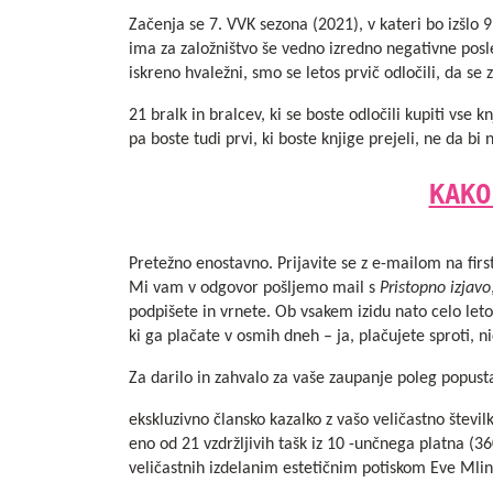
Začenja se 7. VVK sezona (2021), v kateri bo izšlo 9
ima za založništvo še vedno izredno negativne posl
iskreno hvaležni, smo se letos prvič odločili, da se
21 bralk in bralcev, ki se boste odločili kupiti vse 
pa boste tudi prvi, ki boste knjige prejeli, ne da bi
KAKO
Pretežno enostavno. Prijavite se z e-mailom na
fir
Mi vam v odgovor pošljemo mail s
Pristopno izjavo
podpišete in vrnete. Ob vsakem izidu nato celo let
ki ga plačate v osmih dneh – ja, plačujete sproti, n
Za darilo in zahvalo za vaše zaupanje poleg popusta
ekskluzivno člansko kazalko z vašo veličastno številk
eno od 21 vzdržljivih tašk iz 10 -unčnega platna (
veličastnih
izdelanim estetičnim potiskom Eve Mlina