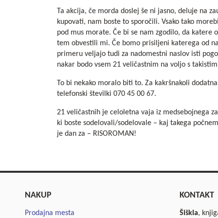
Ta akcija, če morda doslej še ni jasno, deluje na z
kupovati, nam boste to sporočili. Vsako tako moreb
pod mus morate. Če bi se nam zgodilo, da katere od
tem obvestili mi. Če bomo prisiljeni katerega od n
primeru veljajo tudi za nadomestni naslov isti pogoj
nakar bodo vsem
21 veličastnim
na voljo s takisti
To bi nekako moralo biti to. Za kakršnakoli dodat
telefonski številki 070 45 00 67.
21 veličastnih
je celoletna vaja iz medsebojnega za
ki boste sodelovali/sodelovale – kaj takega počnemo
je dan za – RISOROMAN!
NAKUP
KONTAKT
Prodajna mesta
Šiškla
, knji