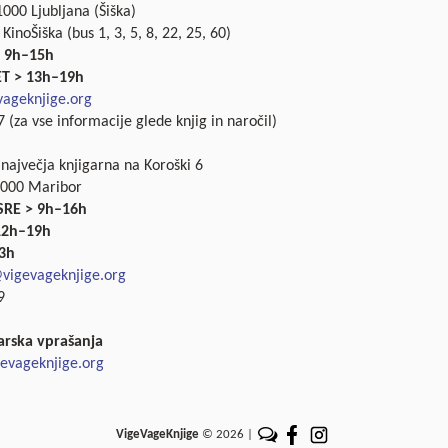
000 Ljubljana (Šiška)
 KinoŠiška (bus 1, 3, 5, 8, 22, 25, 60)
 9h–15h
ET > 13h–19h
ageknjige.org
 (za vse informacije glede knjig in naročil)
 največja knjigarna na Koroški 6
2000 Maribor
SRE > 9h–16h
 12h–19h
3h
vigevageknjige.org
9
arska vprašanja
evageknjige.org
VigeVageKnjige
© 2026 |