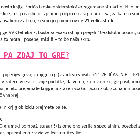
 novih knjig. Spričo lanske epidemiološko zagamane situacije, ki je im
edice, ter posledične izjemne podpore našega bralstva, za katero sm
 zahvalimo z akcijo, ki smo jo poimenovali:
21 veličastnih
.
knjige VVK letnika 7, boste za vsako od njih prejeli 10-odstotni popust
 na to morali posebej misliti – to bo naša skrb.
 PA ZDAJ TO GRE?
st_piper@vigevageknjige.org
(v zadevo vpišite »
21 VELIČASTNIH
– PRI
, v katero vnesete svoje podatke, da vemo, kam vam knjige pošiljamo,
ošnje leto prejemate knjige in zraven vsakič račun z obračunanim po
ič vnaprej.
 in knjig ob izidu prejmete pa še:
o,
360-gramski bombaž, staaari!) iz omejene serije s specialnim, posebej
r, opremljeno z vašo veličastno številko,