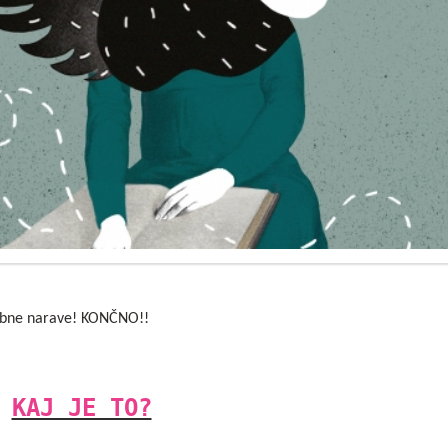
stobne narave! KONČNO!!
KAJ JE TO?