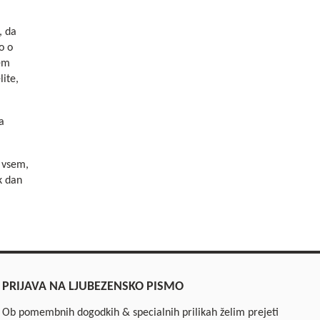
, da
o o
jem
lite,
a
o vsem,
k dan
PRIJAVA NA LJUBEZENSKO PISMO
Ob pomembnih dogodkih & specialnih prilikah želim prejeti