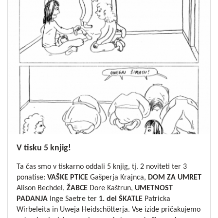
V tisku 5 knjig!
Ta čas smo v tiskarno oddali 5 knjig, tj. 2 noviteti ter 3
ponatise:
VAŠKE PTICE
Gašperja Krajnca,
DOM ZA UMRET
Alison Bechdel,
ŽABCE
Dore Kaštrun,
UMETNOST
PADANJA
Inge Saetre ter
1. del ŠKATLE
Patricka
Wirbeleita in Uweja Heidschötterja. Vse izide pričakujemo