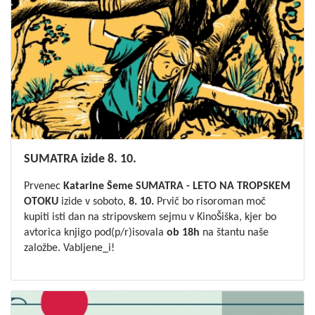
SUMATRA izide 8. 10.
Prvenec
Katarine Šeme SUMATRA - LETO NA TROPSKEM
OTOKU
izide v soboto,
8. 10.
Prvič bo risoroman moč
kupiti isti dan na stripovskem sejmu v KinoŠiška, kjer bo
avtorica knjigo pod(p/r)isovala
ob 18h
na štantu naše
založbe. Vabljene_i!