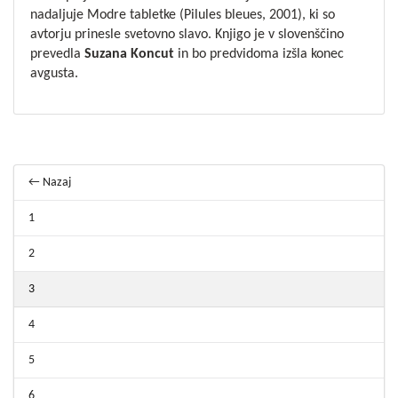
nadaljuje Modre tabletke (Pilules bleues, 2001), ki so
avtorju prinesle svetovno slavo. Knjigo je v slovenščino
prevedla
Suzana Koncut
in bo predvidoma izšla konec
avgusta.
← Nazaj
1
2
3
4
5
6