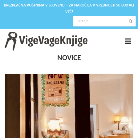
BREZPLAČNA POŠTNINA V SLOVENIJI – ZA NAROČILA V VREDNOSTI 50 EUR ALI
VEČ!
NOVICE