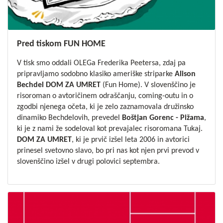
Pred tiskom FUN HOME
V tisk smo oddali OLEGa Frederika Peetersa, zdaj pa
pripravljamo sodobno klasiko ameriške striparke
Alison
Bechdel
DOM ZA UMRET
(Fun Home). V slovenščino je
risoroman o avtoričinem odraščanju, coming-outu in o
zgodbi njenega očeta, ki je zelo zaznamovala družinsko
dinamiko Bechdelovih, prevedel
Boštjan Gorenc - Pižama
,
ki je z nami že sodeloval kot prevajalec risoromana
Tukaj
.
DOM ZA UMRET
, ki je prvič izšel leta 2006 in avtorici
prinesel svetovno slavo, bo pri nas kot njen prvi prevod v
slovenščino izšel v drugi polovici septembra.