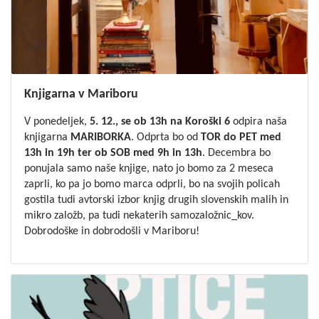
Knjigarna v Mariboru
V ponedeljek,
5. 12., se ob 13h na Koroški 6
odpira naša
knjigarna
MARIBORKA
. Odprta bo od
TOR do PET med
13h in 19h ter ob SOB med 9h in 13h
. Decembra bo
ponujala samo naše knjige, nato jo bomo za 2 meseca
zaprli, ko pa jo bomo marca odprli, bo na svojih policah
gostila tudi avtorski izbor knjig drugih slovenskih malih in
mikro založb, pa tudi nekaterih samozaložnic_kov.
Dobrodoške in dobrodošli v Mariboru!