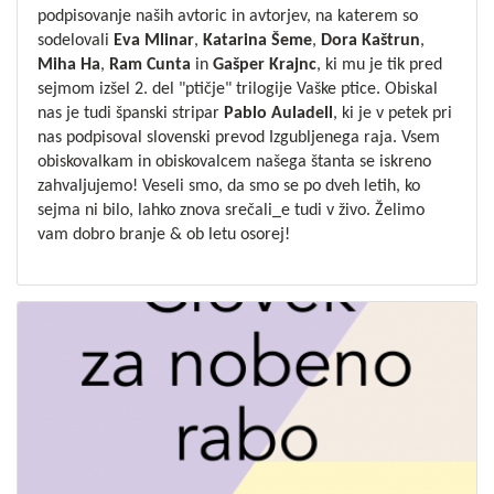
podpisovanje naših avtoric in avtorjev, na katerem so
sodelovali
Eva
Mlinar
,
Katarina
Šeme
,
Dora Kaštrun
,
Miha Ha
,
Ram Cunta
in
Gašper Krajnc
, ki mu je tik pred
sejmom izšel 2. del "ptičje" trilogije
Vaške ptice
. Obiskal
nas je tudi španski stripar
Pablo
Auladell
, ki je v petek pri
nas podpisoval slovenski prevod
Izgubljenega raja
. Vsem
obiskovalkam in obiskovalcem našega štanta se iskreno
zahvaljujemo! Veseli smo, da smo se po dveh letih, ko
sejma ni bilo, lahko znova srečali_e tudi v živo. Želimo
vam dobro branje & ob letu osorej!