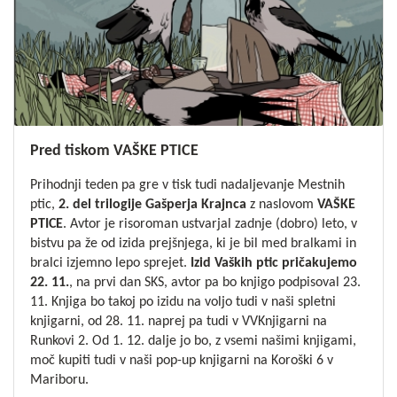
Pred tiskom VAŠKE PTICE
Prihodnji teden pa gre v tisk tudi nadaljevanje Mestnih
ptic,
2. del trilogije Gašperja Krajnca
z naslovom
VAŠKE
PTICE
. Avtor je risoroman ustvarjal zadnje (dobro) leto, v
bistvu pa že od izida prejšnjega, ki je bil med bralkami in
bralci izjemno lepo sprejet.
Izid Vaških ptic pričakujemo
22. 11.
, na prvi dan SKS, avtor pa bo knjigo podpisoval 23.
11. Knjiga bo takoj po izidu na voljo tudi v naši spletni
knjigarni, od 28. 11. naprej pa tudi v VVKnjigarni na
Runkovi 2. Od 1. 12. dalje jo bo, z vsemi našimi knjigami,
moč kupiti tudi v naši pop-up knjigarni na Koroški 6 v
Mariboru.