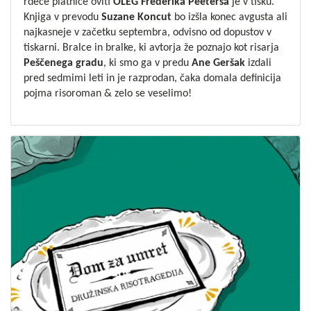
rdeče platnice oviti
OLEG Frederika Peetersa
je v tisku.
Knjiga v prevodu
Suzane Koncut
bo izšla konec avgusta ali
najkasneje v začetku septembra, odvisno od dopustov v
tiskarni. Bralce in bralke, ki avtorja že poznajo kot risarja
Peščenega gradu
, ki smo ga v predu
Ane Geršak
izdali
pred sedmimi leti in je razprodan, čaka domala definicija
pojma risoroman & zelo se veselimo!