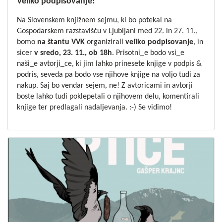
Veliko podpisovanje!
Na Slovenskem knjižnem sejmu, ki bo potekal na
Gospodarskem razstavišču v Ljubljani med 22. in 27. 11.,
bomo
na štantu VVK
organizirali
veliko podpisovanje
, in
sicer
v sredo, 23. 11., ob 18h
. Prisotni_e bodo vsi_e
naši_e avtorji_ce, ki jim lahko prinesete knjige v podpis &
podris, seveda pa bodo vse njihove knjige na voljo tudi za
nakup. Saj bo vendar sejem, ne! Z avtoricami in avtorji
boste lahko tudi poklepetali o njihovem delu, komentirali
knjige ter predlagali nadaljevanja. :-) Se vidimo!