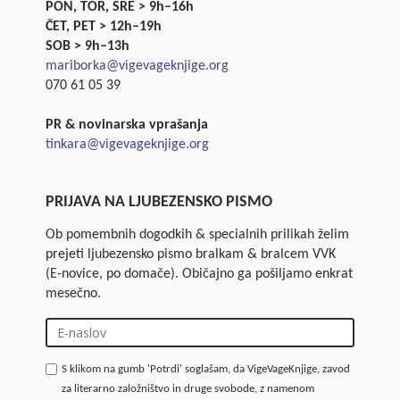
PON, TOR, SRE > 9h–16h
ČET, PET > 12h–19h
SOB > 9h–13h
mariborka@vigevageknjige.org
070 61 05 39
PR & novinarska vprašanja
tinkara@vigevageknjige.org
PRIJAVA NA LJUBEZENSKO PISMO
Ob pomembnih dogodkih & specialnih prilikah želim
prejeti ljubezensko pismo bralkam & bralcem VVK
(E-novice, po domače). Običajno ga pošiljamo enkrat
mesečno.
S klikom na gumb 'Potrdi' soglašam, da VigeVageKnjige, zavod
za literarno založništvo in druge svobode, z namenom