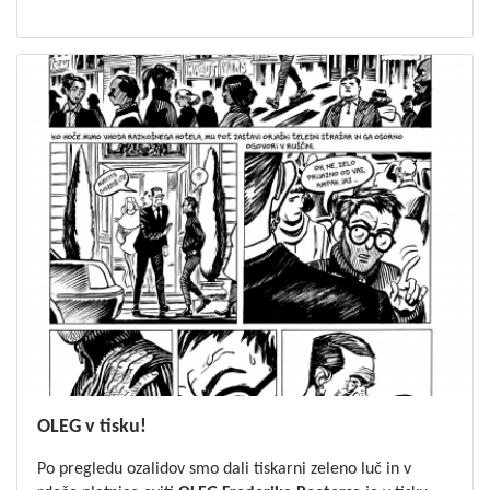
OLEG v tisku!
Po pregledu ozalidov smo dali tiskarni zeleno luč in v