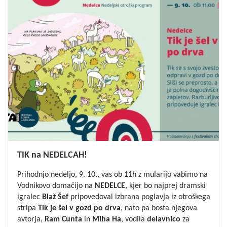
TIK na NEDELCAH!
Prihodnjo nedeljo, 9. 10., vas ob 11h z mularijo vabimo na
Vodnikovo domačijo na
NEDELCE
, kjer bo najprej dramski
igralec
Blaž Šef
pripovedoval izbrana poglavja iz otroškega
stripa
Tik je šel v gozd po drva
, nato pa bosta njegova
avtorja,
Ram Cunta
in
Miha Ha
, vodila
delavnico
za