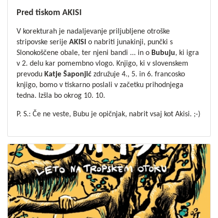
Pred tiskom AKISI
V korekturah je nadaljevanje priljubljene otroške
stripovske serije
AKISI
o nabriti junakinji, punčki s
Slonokoščene obale, ter njeni bandi ... in o
Bubuju
, ki igra
v 2. delu kar pomembno vlogo. Knjigo, ki v slovenskem
prevodu
Katje Šaponjić
združuje 4., 5. in 6. francosko
knjigo, bomo v tiskarno poslali v začetku prihodnjega
tedna. Izšla bo okrog 10. 10.
P. S.: Če ne veste, Bubu je opičnjak, nabrit vsaj kot Akisi. ;-)