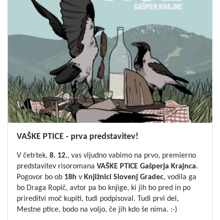
VAŠKE PTICE - prva predstavitev!
V četrtek,
8. 12.
, vas vljudno vabimo na prvo, premierno
predstavitev risoromana
VAŠKE PTICE
Gašperja Krajnca
.
Pogovor bo ob
18h
v
Knjižnici Slovenj Gradec
, vodila ga
bo Draga Ropič, avtor pa bo knjige, ki jih bo pred in po
prireditvi moč kupiti, tudi podpisoval. Tudi prvi del,
Mestne ptice
, bodo na voljo, če jih kdo še nima. :-)