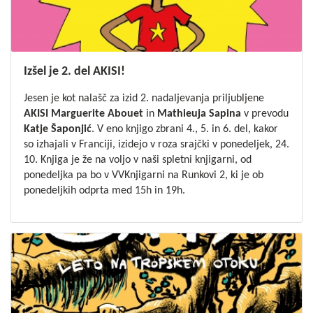
Izšel je 2. del AKISI!
Jesen je kot nalašč za izid 2. nadaljevanja priljubljene
AKISI
Marguerite Abouet
in
Mathieuja Sapina
v prevodu
Katje Šaponjić
. V eno knjigo zbrani 4., 5. in 6. del, kakor
so izhajali v Franciji, izidejo v roza srajčki v ponedeljek, 24.
10. Knjiga je že na voljo v naši
spletni knjigarni
, od
ponedeljka pa bo v VVKnjigarni na Runkovi 2, ki je ob
ponedeljkih odprta med 15h in 19h.