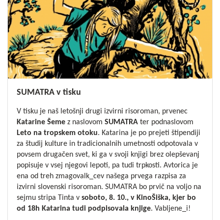
SUMATRA v tisku
V tisku je naš letošnji drugi izvirni risoroman, prvenec
Katarine Šeme
z naslovom
SUMATRA
ter podnaslovom
Leto na tropskem otoku
. Katarina je po prejeti štipendiji
za študij kulture in tradicionalnih umetnosti odpotovala v
povsem drugačen svet, ki ga v svoji knjigi brez olepševanj
popisuje v vsej njegovi lepoti, pa tudi trpkosti. Avtorica je
ena od treh zmagovalk_cev našega prvega razpisa za
izvirni slovenski risoroman. SUMATRA bo prvič na voljo na
sejmu stripa Tinta v
soboto, 8. 10., v KinoŠiška, kjer bo
od 18h Katarina tudi podpisovala knjige
.
Vabljene_i!